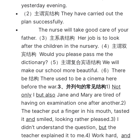
yesterday evening.
（2）主谓宾结构
They have carried out the
plan successfully.
The nurse will take good care of your
father.（
3
）主系表结构 Her job is to look
after the children in the nursery.（
4
）主谓双
宾结构 Would you please pass me the
dictionary?（
5
）主谓复合宾语结构 We will
make our school more beautiful.（
6
）
There
be
结构 There used to be a cinema here
before the war.
3、并列句的常见结构
1)
Not
only
I
but also
Jane and Mary are tired of
having on examination one after another.
2)
The teacher put a finger in his mouth, tasted
it
and
smiled, looking rather pleased.
3) I
didn’t understand the question,
but
the
teacher explained it to me.
4) Work hard,
and