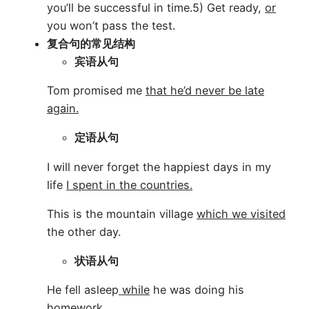
you’ll be successful in time.
5) Get ready,
or
you won’t pass the test.
复合句的常见结构
宾语从句
Tom promised me
that he’d never be late
again.
定语从句
I will never forget the happiest days in my
life
I spent in the countries.
This is the mountain village
which we visited
the other day.
状语从句
He fell asleep
while
he was doing his
homework.