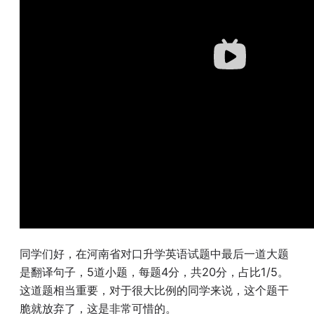
同学们好，在河南省对口升学英语试题中最后一道大题
是翻译句子，
5
道小题，每题
4
分，共
20
分，占比
1/5
。
这道题相当重要，对于很大比例的同学来说，这个题干
脆就放弃了，这是非常可惜的。