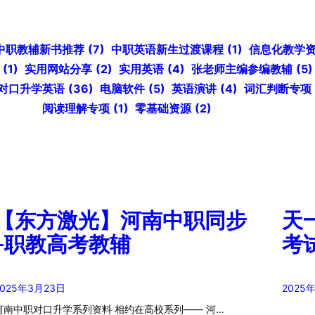
中职教辅新书推荐
(7)
中职英语新生过渡课程
(1)
信息化教学
(1)
实用网站分享
(2)
实用英语
(4)
张老师主编参编教辅
(5)
对口升学英语
(36)
电脑软件
(5)
英语演讲
(4)
词汇判断专项
阅读理解专项
(1)
零基础资源
(2)
【东方激光】河南中职同步
天
+职教高考教辅
考
2025年3月23日
2025
河南中职对口升学系列资料 相约在高校系列—— 河…