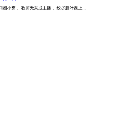
间圈小窝， 教师无奈成主播， 绞尽脑汁课上…